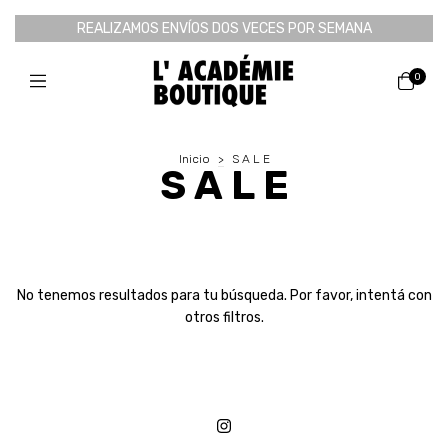
REALIZAMOS ENVÍOS DOS VECES POR SEMANA
0
Inicio
>
S A L E
S A L E
No tenemos resultados para tu búsqueda. Por favor, intentá con
otros filtros.